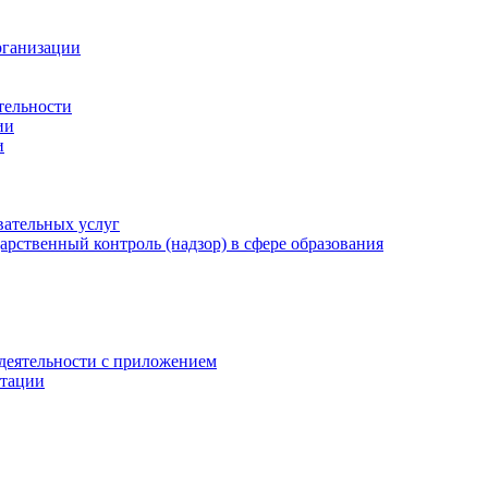
рганизации
тельности
ии
и
вательных услуг
рственный контроль (надзор) в сфере образования
 деятельности с приложением
отации