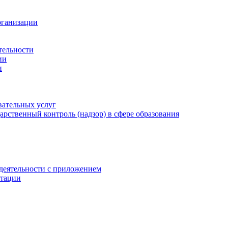
рганизации
тельности
ии
и
вательных услуг
рственный контроль (надзор) в сфере образования
 деятельности с приложением
отации